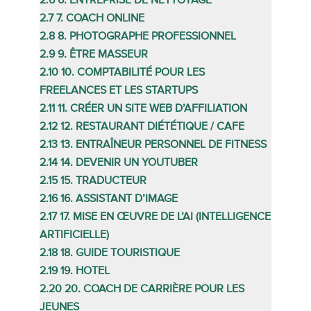
2.6
6. ENTREPRISE DE NETTOYAGE
2.7
7. COACH ONLINE
2.8
8. PHOTOGRAPHE PROFESSIONNEL
2.9
9. ÊTRE MASSEUR
2.10
10. COMPTABILITÉ POUR LES
FREELANCES ET LES STARTUPS
2.11
11. CRÉER UN SITE WEB D’AFFILIATION
2.12
12. RESTAURANT DIÉTÉTIQUE / CAFE
2.13
13. ENTRAÎNEUR PERSONNEL DE FITNESS
2.14
14. DEVENIR UN YOUTUBER
2.15
15. TRADUCTEUR
2.16
16. ASSISTANT D’IMAGE
2.17
17. MISE EN ŒUVRE DE L’AI (INTELLIGENCE
ARTIFICIELLE)
2.18
18. GUIDE TOURISTIQUE
2.19
19. HOTEL
2.20
20. COACH DE CARRIÈRE POUR LES
JEUNES