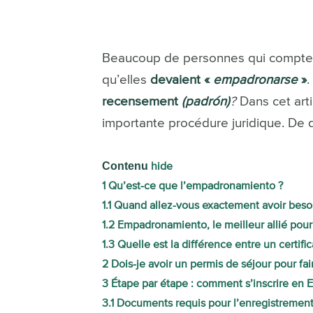
Beaucoup de personnes qui compten
qu’elles
devaient «
empadronarse
»
.
recensement
(padrón)
?
Dans cet arti
importante procédure juridique. De quo
Contenu
hide
1
Qu’est-ce que l’empadronamiento ?
1.1
Quand allez-vous exactement avoir bes
1.2
Empadronamiento, le meilleur allié pou
1.3
Quelle est la différence entre un certif
2
Dois-je avoir un permis de séjour pour f
3
Étape par étape : comment s’inscrire en
3.1
Documents requis pour l’enregistrement