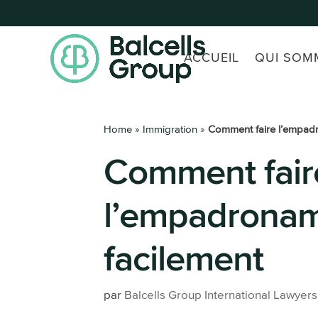
ACCUEIL
QUI SOM
Home
»
Immigration
»
Comment faire l’empad
Comment fair
l’empadronam
facilement
par
Balcells Group International Lawyers