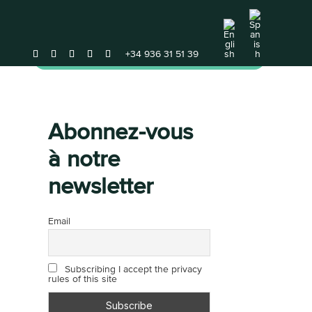
+34 936 31 51 39
ACT
DEMANDER UNE CONSULTATION
Abonnez-vous
à notre
newsletter
Email
Subscribing I accept the privacy
rules of this site