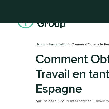
ACCUEIL
QUI SOM
Home
»
Immigration
»
Comment Obtenir le Per
Comment Obte
Travail en tan
Espagne
par
Balcells Group International Lawyers